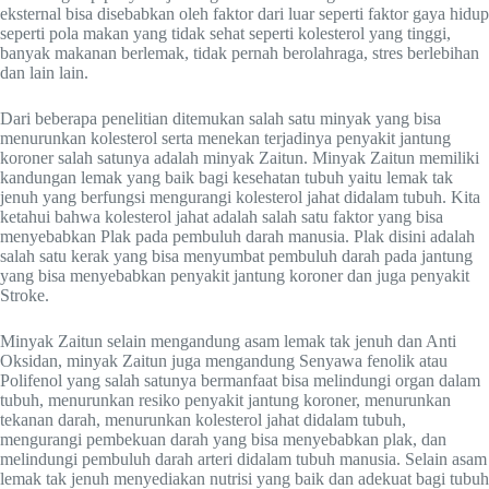
eksternal bisa disebabkan oleh faktor dari luar seperti faktor gaya hidup
seperti pola makan yang tidak sehat seperti kolesterol yang tinggi,
banyak makanan berlemak, tidak pernah berolahraga, stres berlebihan
dan lain lain.
Dari beberapa penelitian ditemukan salah satu minyak yang bisa
menurunkan kolesterol serta menekan terjadinya penyakit jantung
koroner salah satunya adalah minyak Zaitun. Minyak Zaitun memiliki
kandungan lemak yang baik bagi kesehatan tubuh yaitu lemak tak
jenuh yang berfungsi mengurangi kolesterol jahat didalam tubuh. Kita
ketahui bahwa kolesterol jahat adalah salah satu faktor yang bisa
menyebabkan Plak pada pembuluh darah manusia. Plak disini adalah
salah satu kerak yang bisa menyumbat pembuluh darah pada jantung
yang bisa menyebabkan penyakit jantung koroner dan juga penyakit
Stroke.
Minyak Zaitun selain mengandung asam lemak tak jenuh dan Anti
Oksidan, minyak Zaitun juga mengandung Senyawa fenolik atau
Polifenol yang salah satunya bermanfaat bisa melindungi organ dalam
tubuh, menurunkan resiko penyakit jantung koroner, menurunkan
tekanan darah, menurunkan kolesterol jahat didalam tubuh,
mengurangi pembekuan darah yang bisa menyebabkan plak, dan
melindungi pembuluh darah arteri didalam tubuh manusia. Selain asam
lemak tak jenuh menyediakan nutrisi yang baik dan adekuat bagi tubuh