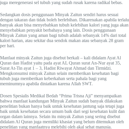
juga meregenerasi sel tubuh yang sudah rusak karena radikal bebas.
Sedangkan dosis penggunaan Minyak Zaitun sendiri harus sesuai
dengan takaran dan tidak boleh berlebihan. Dikarenakan apabila terlalu
banyak akan bisa menyebabkan tubuh kelebihan kalori yang juga akan
menyebabkan penyakit berbahaya yang lain. Dosis penggunaan
Minyak Zaitun yang aman bagi tubuh adalah sebanyak 14% dari total
kalori harian, atau sekitar dua sendok makan atau sebanyak 28 gram
per hari.
Manfaat minyak Zaitun juga disebut berkali – kali didalam Ayat Al
Quran dan Hadist yaitu pada ayat AL Quran surat An-Nur ayat 35,
Surat At-Tin ayat 1 – 3, Hadist Riwayat Ahmad dan Tirmidzi.
Mengkonsumsi minyak Zaitun selain memberikan kesehatan bagi
tubuh juga memberikan keberkahan serta pahala bagi yang
meminumnya apabila diniatkan karena Allah SWT.
Dosen Spesialis Medikal Bedah “Prima Trisna Aji” menyampaikan
bahwa manfaat kandungan Minyak Zaitun sudah banyak dilakukan
penelitian bukan hanya baik untuk kesehatan jantung saja tetapi juga
baik untuk kesehatan secara umum baik dari segi kesehatan kulit dan
organ dalam lainnya. Selain itu minyak Zaitun yang sering disebut
didalam Al Quran juga memiliki khasiat yang belum ditemukan oleh
penelitian yang manfaatnya melebihi oleh akal sehat manusia.