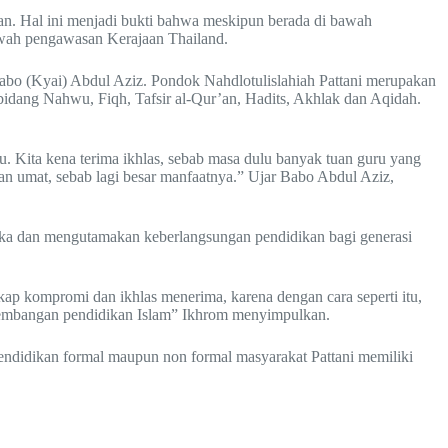
lan. Hal ini menjadi bukti bahwa meskipun berada di bawah
awah pengawasan Kerajaan Thailand.
 Babo (Kyai) Abdul Aziz. Pondok Nahdlotulislahiah Pattani merupakan
 bidang Nahwu, Fiqh, Tafsir al-Qur’an, Hadits, Akhlak dan Aqidah.
amu. Kita kena terima ikhlas, sebab masa dulu banyak tuan guru yang
an umat, sebab lagi besar manfaatnya.” Ujar Babo Abdul Aziz,
eka dan mengutamakan keberlangsungan pendidikan bagi generasi
kap kompromi dan ikhlas menerima, karena dengan cara seperti itu,
rkembangan pendidikan Islam” Ikhrom menyimpulkan.
endidikan formal maupun non formal masyarakat Pattani memiliki