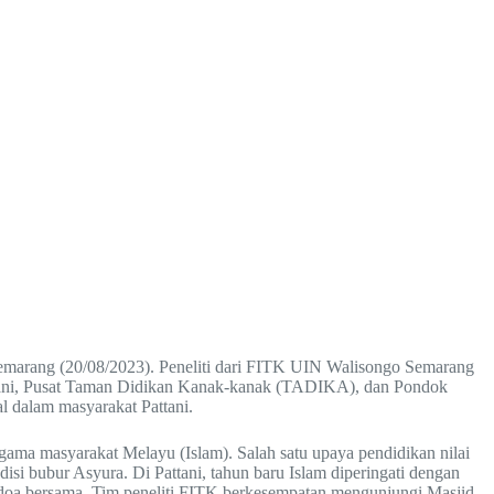
 Semarang (20/08/2023). Peneliti dari FITK UIN Walisongo Semarang
attani, Pusat Taman Didikan Kanak-kanak (TADIKA), dan Pondok
l dalam masyarakat Pattani.
agama masyarakat Melayu (Islam). Salah satu upaya pendidikan nilai
si bubur Asyura. Di Pattani, tahun baru Islam diperingati dengan
n doa bersama. Tim peneliti FITK berkesempatan mengunjungi Masjid