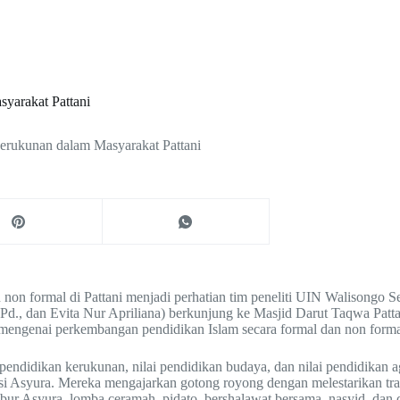
yarakat Pattani
erukunan dalam Masyarakat Pattani
 non formal di Pattani menjadi perhatian tim peneliti UIN Walisongo
M.Pd., dan Evita Nur Apriliana) berkunjung ke Masjid Darut Taqwa P
it mengenai perkembangan pendidikan Islam secara formal dan non forma
 pendidikan kerukunan, nilai pendidikan budaya, dan nilai pendidikan 
si Asyura. Mereka mengajarkan gotong royong dengan melestarikan tradi
ubur Asyura, lomba ceramah, pidato, bershalawat bersama, nasyid, da