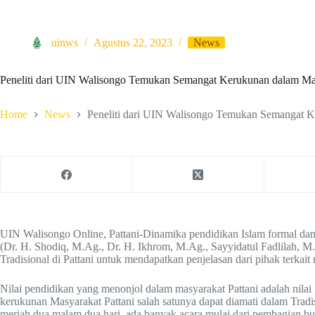
uinws
Agustus 22, 2023
News
Peneliti dari UIN Walisongo Temukan Semangat Kerukunan dalam Mas
Home
News
Peneliti dari UIN Walisongo Temukan Semangat K
UIN Walisongo Online, Pattani-Dinamika pendidikan Islam formal dan
(Dr. H. Shodiq, M.Ag., Dr. H. Ikhrom, M.Ag., Sayyidatul Fadlilah, 
Tradisional di Pattani untuk mendapatkan penjelasan dari pihak terka
Nilai pendidikan yang menonjol dalam masyarakat Pattani adalah nilai
kerukunan Masyarakat Pattani salah satunya dapat diamati dalam Tradi
meriah dua malam dua hari, ada banyak acara mulai dari pembagian b