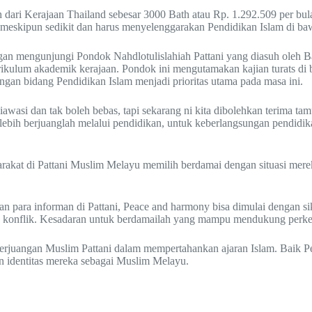
 dari Kerajaan Thailand sebesar 3000 Bath atau Rp. 1.292.509 per bu
meskipun sedikit dan harus menyelenggarakan Pendidikan Islam di b
dengan mengunjungi Pondok Nahdlotulislahiah Pattani yang diasuh oleh
kurikulum akademik kerajaan. Pondok ini mengutamakan kajian turats di
gan bidang Pendidikan Islam menjadi prioritas utama pada masa ini.
 diawasi dan tak boleh bebas, tapi sekarang ni kita dibolehkan terima t
lebih berjuanglah melalui pendidikan, untuk keberlangsungan pendidik
rakat di Pattani Muslim Melayu memilih berdamai dengan situasi mer
n para informan di Pattani, Peace and harmony bisa dimulai dengan si
ilih konflik. Kesadaran untuk berdamailah yang mampu mendukung pe
perjuangan Muslim Pattani dalam mempertahankan ajaran Islam. Baik P
 identitas mereka sebagai Muslim Melayu.