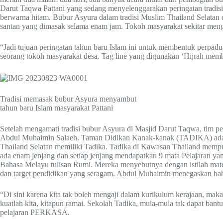
Darut Taqwa Pattani yang sedang menyelenggarakan peringatan tradisi A
berwarna hitam. Bubur Asyura dalam tradisi Muslim Thailand Selatan d
santan yang dimasak selama enam jam. Tokoh masyarakat sekitar men
“Jadi tujuan peringatan tahun baru Islam ini untuk membentuk perpa
seorang tokoh masyarakat desa. Tag line yang digunakan ‘Hijrah memb
Tradisi memasak bubur Asyura menyambut
tahun baru Islam masyarakat Pattani
Setelah mengamati tradisi bubur Asyura di Masjid Darut Taqwa, tim
Abdul Muhaimin Salaeh. Taman Didikan Kanak-kanak (TADIKA) adalah 
Thailand Selatan memiliki Tadika. Tadika di Kawasan Thailand mempu
ada enam jenjang dan setiap jenjang mendapatkan 9 mata Pelajaran yang m
Bahasa Melayu tulisan Rumi. Mereka menyebutnya dengan istilah mater
dan target pendidikan yang seragam. Abdul Muhaimin menegaskan bahw
“Di sini karena kita tak boleh mengaji dalam kurikulum kerajaan, mak
kuatlah kita, kitapun ramai. Sekolah Tadika, mula-mula tak dapat bant
pelajaran PERKASA.