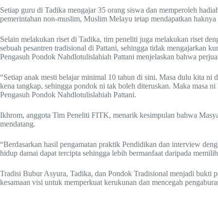
Setiap guru di Tadika mengajar 35 orang siswa dan memperoleh hadiah
pemerintahan non-muslim, Muslim Melayu tetap mendapatkan haknya 
Selain melakukan riset di Tadika, tim peneliti juga melakukan riset 
sebuah pesantren tradisional di Pattani, sehingga tidak mengajarkan 
Pengasuh Pondok Nahdlotulislahiah Pattani menjelaskan bahwa perjuan
“Setiap anak mesti belajar minimal 10 tahun di sini. Masa dulu kita ni
kena tangkap, sehingga pondok ni tak boleh diteruskan. Maka masa ni 
Pengasuh Pondok Nahdlotulislahiah Pattani.
Ikhrom, anggota Tim Peneliti FITK, menarik kesimpulan bahwa Masya
mendatang.
“Berdasarkan hasil pengamatan praktik Pendidikan dan interview denga
hidup damai dapat tercipta sehingga lebih bermanfaat daripada mem
Tradisi Bubur Asyura, Tadika, dan Pondok Tradisional menjadi bukti 
kesamaan visi untuk memperkuat kerukunan dan mencegah pengaburan