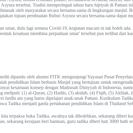
syura tersebut. Tradisi memperingati tahun baru hijriyah di Pattani in
imasak oleh masyarakat secara bersama-sama di lingkungan masjid. Bub
gatakan tujuan pembuatan Bubur Asyura secara bersama-sama dapat me
duan umat, dulu lagi semasa Covid-19, kegiatan macam ni tak boleh a
entuk kesatuan membina perpaduan umat’ tersebut pun terlihat dari ka
 peneliti dipandu oleh alumni FITK mengunjungi Yayasan Pusat Penye
pendidikan Islam berbasis Masjid yang bertujuan untuk mengenalkan 
nyai kesamaan konsep dengan Madrasah Diniyyah di Indonesia, namun 
eliputi: (1) al-Quran, (2) Hadits, (3) akidah, (4) Fiqih, (5) Akhlak, (
i fardlu ain yang harus dipelajari anak-anak Pattani. Kurikulum Tadi
a Tadika menjadi garda pertahanan pendidikan Islam di Thailand Sel
a kita terpaksa buka Tadika, awalnya tak dibolehkan, sekarang diberi 
uan, sekarang kerajaan beri bantuan, guru tadika diberi hati 3000 bat