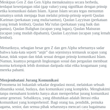
Meskipun Gen Z dan Gen Alpha memaknainya secara berbeda,
terdapat kesenjangan nilai (gap value) yang signifikan dengan prinsip
etika komunikasi dalam Islam. Ajaran Islam secara tegas menuntun
umatnya untuk menjaga lisan melalui prinsip-prinsip seperti Qaulan
Kariman (perkataan yang mulia/santun), Qaulan Layyinan (perkataan
yang lemah lembut), Qaulan Ma’rufan (perkataan yang baik dan
pantas), Qaulan Balighan (ucapan yang lugas), Qaulan Maisuran
(ucapan yang mudah dipahami), Qaulan Layyinan (ucapan yang lemah
lembut).
Menariknya, sebagian besar gen Z dan gen Alpha sebenarnya sadar
bahwa kata-kata seperti “anjir” dan sejenisnya termasuk ucapan yang
kasar, tidak sopan dan tidak sesuai dengan prinsip komunikasi Islam.
Namun, kuatnya pengaruh lingkungan sosial dan pergaulan membuat
norma kelompok lebih dominan daripada nilai etika keagamaan yang
mereka pahami.
Menjembatani Jurang Komunikasi
Fenomena ini bukanlah sekadar degradasi moral, melainkan sebuah
dinamika sosial, budaya, dan komunikasi yang kompleks. Menghakimi
tanpa memahami konteks hanya akan memperlebar jurang komunikasi
antar generasi. Sebaliknya, yang dibutuhkan adalah literasi etika
komunikasi yang komprehensif. Bagi orang tua, pendidik, pemuka
agama, senior, dan semua pihak seharusnya mencari cara bagaimana