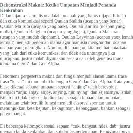
Dekonstruksi Makna: Ketika Umpatan Menjadi Penanda
Keakraban
Dalam ajaran Islam, lisan adalah amanah yang harus dijaga. Prinsip
dan etika komunikasi seperti Qaulan Sadida (ucapan yang benar),
Qaulan Ma’rufa (ucapan yang baik), Qaulan Karima (ucapan yang
mulia), Qaulan Balighan (ucapan yang lugas), Qaulan Maisuran
(ucapan yang mudah dipahami), Qaulan Layyinan (ucapan yang lemah
lembut) menjadi pedoman utama agar manusia menghindari ucapan-
ucapan yang merugikan. Namun, di lapangan, kita melihat kata-kata
yang jauh dari etika komunikasi dan tidak ada untungnya jika
diucapkan, justru malah digunakan secara cair oleh generasi muda
terutama Gen Z dan Gen Alpha.
Fenomena pergeseran makna dan fungsi menjadi alasan utama frasa-
frasa “kasar” ini muncul di kalangan Gen Z dan Gen Alpha. Kata yang
biasa dikenal sebagai umpatan seperti “anjing” telah berevolusi
menjadi “anjir, anjay, anjoy, anying, njir, nying” dan sejenisnya. Istilah-
istilah ini tidak lagi selalu dimaknai sebagai hinaan atau umpatan,
melainkan telah beralih fungsi menjadi ekspresi spontan untuk
menunjukkan keterkejutan, kekaguman, kebanggaan, bahkan sebagai
penyemangat.
Di beberapa kelompok sosial, sapaan “cuk, bangsat, ndes, dab” justru
menjadi tanda keakraban dan solidaritas pertemanan. Penggunaannya