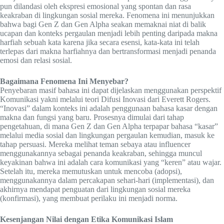
pun dilandasi oleh ekspresi emosional yang spontan dan rasa
keakraban di lingkungan sosial mereka. Fenomena ini menunjukkan
bahwa bagi Gen Z dan Gen Alpha seakan memaknai niat di balik
ucapan dan konteks pergaulan menjadi lebih penting daripada makna
harfiah sebuah kata karena jika secara esensi, kata-kata ini telah
terlepas dari makna harfiahnya dan bertransformasi menjadi penanda
emosi dan relasi sosial.
Bagaimana Fenomena Ini Menyebar?
Penyebaran masif bahasa ini dapat dijelaskan menggunakan perspektif
Komunikasi yakni melalui teori Difusi Inovasi dari Everett Rogers.
“Inovasi” dalam konteks ini adalah penggunaan bahasa kasar dengan
makna dan fungsi yang baru. Prosesnya dimulai dari tahap
pengetahuan, di mana Gen Z dan Gen Alpha terpapar bahasa “kasar”
melalui media sosial dan lingkungan pergaulan kemudian, masuk ke
tahap persuasi. Mereka melihat teman sebaya atau influencer
menggunakannya sebagai penanda keakraban, sehingga muncul
keyakinan bahwa ini adalah cara komunikasi yang “keren” atau wajar.
Setelah itu, mereka memutuskan untuk mencoba (adopsi),
menggunakannya dalam percakapan sehari-hari (implementasi), dan
akhirnya mendapat penguatan dari lingkungan sosial mereka
(konfirmasi), yang membuat perilaku ini menjadi norma.
Kesenjangan Nilai dengan Etika Komunikasi Islam