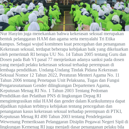
Nur Hasyim juga menekankan bahwa kekerasan seksual merupakan
bentuk pelanggaran HAM dan agama serta menyalahi Tri Etika
kampus. Sebagai wujud komitmen kuat pencegahan dan penanganan
Kekerasan seksual, terdapat beberapa kebijakan baik yang dikeluarkan
oleh pemerintah RI berupa UU No. 14 Tahun 2005 tentang Guru dan
Dosen pada Bab VI pasal 77 menjelaskan adanya sanksi pada dosen
yang menjadi pelaku kekerasan seksual terhadap perempuan di
lembaga pendidikan. Undang-Undang Tindak Pidana Kekerasan
Seksual Nomor 12 Tahun 2022, Peraturan Menteri Agama No. 11
Tahun 2006 tentang Penetapan Unit Pelaksana, Tugas dan Fungsi
Pengarusutamaan Gender dilingkungan Departemen Agama,
Keputusan Menag RI No. 1 Tahun 2003 Tentang Pedoman
Pendidikan dan Pelatihan PNS di lingkungan Depag RI
mengintegrasikan nilai HAM dan gender dalam Kurikulumnya dapat
dijadikan rujukan terbitnya kebijakan tentang pencegahan dan
penanganan kasus kekerasan seksual terhadap perempuan di PTKI,
Keputusan Menag RI 490 Tahun 2003 tentang Pendelegasian
Wewenang Pemeriksaan Pelanggaran Disiplin Pegawai Negeri Sipil di
lingkungan Kemenag RI juga menjadi dasar penanganan pelaku bila