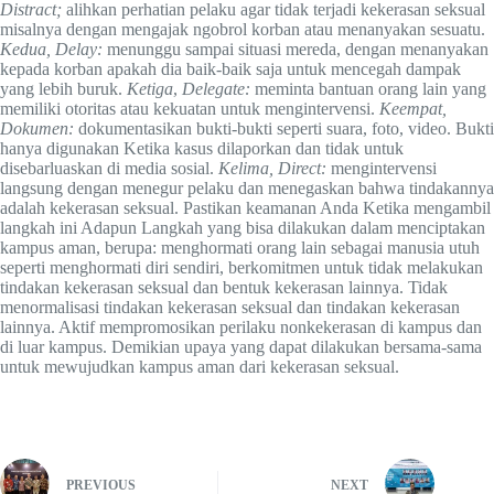
Distract;
alihkan perhatian pelaku agar tidak terjadi kekerasan seksual
misalnya dengan mengajak ngobrol korban atau menanyakan sesuatu.
Kedua, Delay:
menunggu sampai situasi mereda, dengan menanyakan
kepada korban apakah dia baik-baik saja untuk mencegah dampak
yang lebih buruk.
Ketiga
,
Delegate:
meminta bantuan orang lain yang
memiliki otoritas atau kekuatan untuk mengintervensi.
Keempat,
Dokumen:
dokumentasikan bukti-bukti seperti suara, foto, video. Bukti
hanya digunakan Ketika kasus dilaporkan dan tidak untuk
disebarluaskan di media sosial.
Kelima, Direct:
mengintervensi
langsung dengan menegur pelaku dan menegaskan bahwa tindakannya
adalah kekerasan seksual. Pastikan keamanan Anda Ketika mengambil
langkah ini Adapun Langkah yang bisa dilakukan dalam menciptakan
kampus aman, berupa: menghormati orang lain sebagai manusia utuh
seperti menghormati diri sendiri, berkomitmen untuk tidak melakukan
tindakan kekerasan seksual dan bentuk kekerasan lainnya. Tidak
menormalisasi tindakan kekerasan seksual dan tindakan kekerasan
lainnya. Aktif mempromosikan perilaku nonkekerasan di kampus dan
di luar kampus. Demikian upaya yang dapat dilakukan bersama-sama
untuk mewujudkan kampus aman dari kekerasan seksual.
PREVIOUS
NEXT