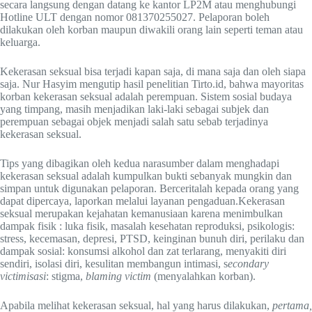
secara langsung dengan datang ke kantor LP2M atau menghubungi
Hotline ULT dengan nomor 081370255027. Pelaporan boleh
dilakukan oleh korban maupun diwakili orang lain seperti teman atau
keluarga.
Kekerasan seksual bisa terjadi kapan saja, di mana saja dan oleh siapa
saja. Nur Hasyim mengutip hasil penelitian Tirto.id, bahwa mayoritas
korban kekerasan seksual adalah perempuan. Sistem sosial budaya
yang timpang, masih menjadikan laki-laki sebagai subjek dan
perempuan sebagai objek menjadi salah satu sebab terjadinya
kekerasan seksual.
Tips yang dibagikan oleh kedua narasumber dalam menghadapi
kekerasan seksual adalah kumpulkan bukti sebanyak mungkin dan
simpan untuk digunakan pelaporan. Berceritalah kepada orang yang
dapat dipercaya, laporkan melalui layanan pengaduan.Kekerasan
seksual merupakan kejahatan kemanusiaan karena menimbulkan
dampak fisik : luka fisik, masalah kesehatan reproduksi, psikologis:
stress, kecemasan, depresi, PTSD, keinginan bunuh diri, perilaku dan
dampak sosial: konsumsi alkohol dan zat terlarang, menyakiti diri
sendiri, isolasi diri, kesulitan membangun intimasi, s
econdary
victimisasi
: stigma,
blaming victim
(menyalahkan korban).
Apabila melihat kekerasan seksual, hal yang harus dilakukan,
pertama,