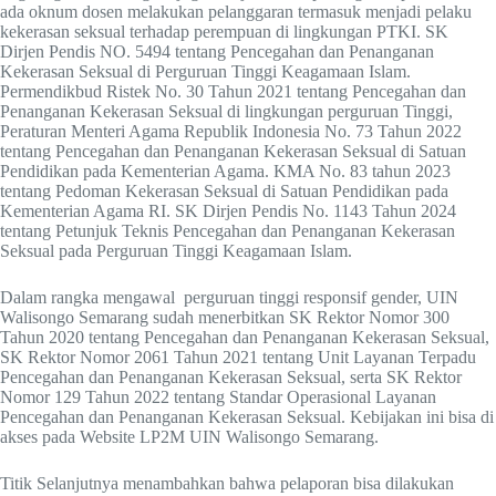
ada oknum dosen melakukan pelanggaran termasuk menjadi pelaku
kekerasan seksual terhadap perempuan di lingkungan PTKI. SK
Dirjen Pendis NO. 5494 tentang Pencegahan dan Penanganan
Kekerasan Seksual di Perguruan Tinggi Keagamaan Islam.
Permendikbud Ristek No. 30 Tahun 2021 tentang Pencegahan dan
Penanganan Kekerasan Seksual di lingkungan perguruan Tinggi,
Peraturan Menteri Agama Republik Indonesia No. 73 Tahun 2022
tentang Pencegahan dan Penanganan Kekerasan Seksual di Satuan
Pendidikan pada Kementerian Agama. KMA No. 83 tahun 2023
tentang Pedoman Kekerasan Seksual di Satuan Pendidikan pada
Kementerian Agama RI. SK Dirjen Pendis No. 1143 Tahun 2024
tentang Petunjuk Teknis Pencegahan dan Penanganan Kekerasan
Seksual pada Perguruan Tinggi Keagamaan Islam.
Dalam rangka mengawal perguruan tinggi responsif gender, UIN
Walisongo Semarang sudah menerbitkan SK Rektor Nomor 300
Tahun 2020 tentang Pencegahan dan Penanganan Kekerasan Seksual,
SK Rektor Nomor 2061 Tahun 2021 tentang Unit Layanan Terpadu
Pencegahan dan Penanganan Kekerasan Seksual, serta SK Rektor
Nomor 129 Tahun 2022 tentang Standar Operasional Layanan
Pencegahan dan Penanganan Kekerasan Seksual. Kebijakan ini bisa di
akses pada Website LP2M UIN Walisongo Semarang.
Titik Selanjutnya menambahkan bahwa pelaporan bisa dilakukan