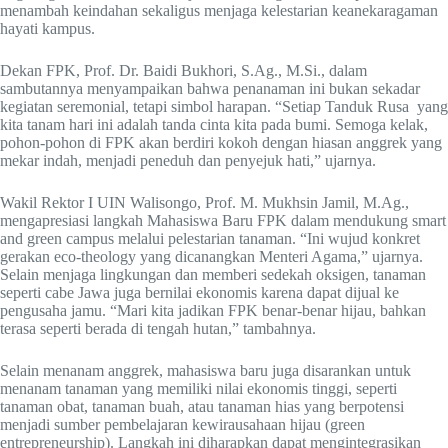
menambah keindahan sekaligus menjaga kelestarian keanekaragaman
hayati kampus.
Dekan FPK, Prof. Dr. Baidi Bukhori, S.Ag., M.Si., dalam
sambutannya menyampaikan bahwa penanaman ini bukan sekadar
kegiatan seremonial, tetapi simbol harapan. “Setiap Tanduk Rusa yang
kita tanam hari ini adalah tanda cinta kita pada bumi. Semoga kelak,
pohon-pohon di FPK akan berdiri kokoh dengan hiasan anggrek yang
mekar indah, menjadi peneduh dan penyejuk hati,” ujarnya.
Wakil Rektor I UIN Walisongo, Prof. M. Mukhsin Jamil, M.Ag.,
mengapresiasi langkah Mahasiswa Baru FPK dalam mendukung smart
and green campus melalui pelestarian tanaman. “Ini wujud konkret
gerakan eco-theology yang dicanangkan Menteri Agama,” ujarnya.
Selain menjaga lingkungan dan memberi sedekah oksigen, tanaman
seperti cabe Jawa juga bernilai ekonomis karena dapat dijual ke
pengusaha jamu. “Mari kita jadikan FPK benar-benar hijau, bahkan
terasa seperti berada di tengah hutan,” tambahnya.
Selain menanam anggrek, mahasiswa baru juga disarankan untuk
menanam tanaman yang memiliki nilai ekonomis tinggi, seperti
tanaman obat, tanaman buah, atau tanaman hias yang berpotensi
menjadi sumber pembelajaran kewirausahaan hijau (green
entrepreneurship). Langkah ini diharapkan dapat mengintegrasikan