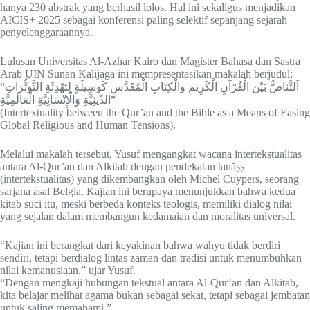
hanya 230 abstrak yang berhasil lolos. Hal ini sekaligus menjadikan
AICIS+ 2025 sebagai konferensi paling selektif sepanjang sejarah
penyelenggaraannya.
Lulusan Universitas Al-Azhar Kairo dan Magister Bahasa dan Sastra
Arab UIN Sunan Kalijaga ini mempresentasikan makalah berjudul:
“اَلتَّنَاصُّ بَيْنَ الْقُرْآنِ الْكَرِيمِ وَالْكِتَابِ الْمُقَدَّسِ كَوَسِيلَةٍ لِتَهْدِئَةِ التَّوَتُّرَاتِ
الدِّينِيَّةِ وَالْإِنْسَانِيَّةِ الْعَالَمِيَّةِ”
(Intertextuality between the Qur’an and the Bible as a Means of Easing
Global Religious and Human Tensions).
Melalui makalah tersebut, Yusuf mengangkat wacana intertekstualitas
antara Al-Qur’an dan Alkitab dengan pendekatan tanāṣṣ
(intertekstualitas) yang dikembangkan oleh Michel Cuypers, seorang
sarjana asal Belgia. Kajian ini berupaya menunjukkan bahwa kedua
kitab suci itu, meski berbeda konteks teologis, memiliki dialog nilai
yang sejalan dalam membangun kedamaian dan moralitas universal.
“Kajian ini berangkat dari keyakinan bahwa wahyu tidak berdiri
sendiri, tetapi berdialog lintas zaman dan tradisi untuk menumbuhkan
nilai kemanusiaan,” ujar Yusuf.
“Dengan mengkaji hubungan tekstual antara Al-Qur’an dan Alkitab,
kita belajar melihat agama bukan sebagai sekat, tetapi sebagai jembatan
untuk saling memahami.”