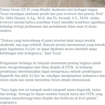
Dalam forum AICIS yang dihadiri akademisi dari berbagai negara,
Yusuf mendapat sambutan positif dari para reviewer dan peserta. Prof.
Dr. Silfia Hanani, S.Ag., M.Si. dan Dr. Irwandi, S.S., M.Pd. selaku
reviewer menilai bahwa penelitian Yusuf memiliki kontribusi signifikan
terhadap teologi perdamaian dan pemahaman lintas iman di dunia
modern.
“Diskusi yang berkembang di panel tersebut tidak hanya bersifat
akademik, tapi juga reflektif. Banyak peserta internasional yang tertarik
pada bagaimana Al-Qur’an dapat dipahami secara interfaith tanpa
kehilangan nilai teologisnya,” tutur Yusuf.
Pengalaman berharga itu menjadi momentum penting baginya untuk
terus mengembangkan riset lintas disiplin di FITK. Ia berharap
pendekatan intertekstualitas dapat memperkaya metode pembelajaran
linguistik dan tafsir Al-Qur’an, sekaligus menginspirasi mahasiswa dan
dosen muda lain untuk menembus forum ilmiah internasional.
“Saya ingin riset ini menjadi model integratif antara linguistik, sastra,
dan teologi. Semoga ke depan semakin banyak karya dari FITK yang
mampu menyeberangi batas disiplin dan berbicara di level global,”
ungkapnya.