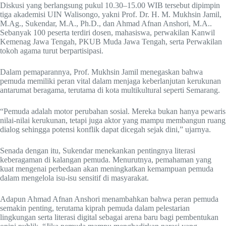
Diskusi yang berlangsung pukul 10.30–15.00 WIB tersebut dipimpin
tiga akademisi UIN Walisongo, yakni Prof. Dr. H. M. Mukhsin Jamil,
M.Ag., Sukendar, M.A., Ph.D., dan Ahmad Afnan Anshori, M.A..
Sebanyak 100 peserta terdiri dosen, mahasiswa, perwakilan Kanwil
Kemenag Jawa Tengah, PKUB Muda Jawa Tengah, serta Perwakilan
tokoh agama turut berpartisipasi.
Dalam pemaparannya, Prof. Mukhsin Jamil menegaskan bahwa
pemuda memiliki peran vital dalam menjaga keberlanjutan kerukunan
antarumat beragama, terutama di kota multikultural seperti Semarang.
“Pemuda adalah motor perubahan sosial. Mereka bukan hanya pewaris
nilai-nilai kerukunan, tetapi juga aktor yang mampu membangun ruang
dialog sehingga potensi konflik dapat dicegah sejak dini,” ujarnya.
Senada dengan itu, Sukendar menekankan pentingnya literasi
keberagaman di kalangan pemuda. Menurutnya, pemahaman yang
kuat mengenai perbedaan akan meningkatkan kemampuan pemuda
dalam mengelola isu-isu sensitif di masyarakat.
Adapun Ahmad Afnan Anshori menambahkan bahwa peran pemuda
semakin penting, terutama kiprah pemuda dalam pelestarian
lingkungan serta literasi digital sebagai arena baru bagi pembentukan