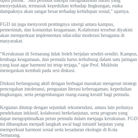
opini publik. “Jika pemuda mampu menghadirkan narasi yang
menyejukkan, termasuk kepedulian terhadap lingkungan, maka
dampaknya akan sangat besar terhadap kehidupan sosial,” ujarnya.
FGD ini juga menyoroti pentingnya sinergi antara kampus,
pemerintah, dan komunitas keagamaan. Kolaborasi tersebut diyakini
akan memperkuat implementasi nilai-nilai moderasi beragama di
masyarakat.
“Kerukunan di Semarang tidak boleh berjalan sendiri-sendiri. Kampus,
lembaga keagamaan, dan pemuda harus terhubung dalam satu jaringan
yang kuat agar harmoni ini tetap terjaga,” ujar Prof. Mukhsin
menegaskan kembali pada sesi diskusi.
Diskusi berlangsung aktif dengan berbagai masukan mengenai strategi
pencegahan intoleransi, penguatan literasi keberagaman, kepedulian
lingkungan, serta pengembangan ruang-ruang kreatif bagi pemuda.
Kegiatan ditutup dengan sejumlah rekomendasi, antara lain perlunya
pendekatan inklusif, kolaborasi berkelanjutan, serta program yang
dapat mengoptimalkan peran pemuda dalam menjaga kerukunan. FGD
ini diharapkan menjadi langkah awal bagi inisiatif lanjutan yang
memperkuat harmoni sosial serta kesadaran ekologis di Kota
Semarang.