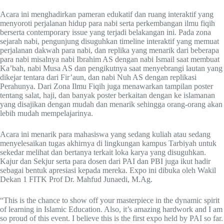
Acara ini menghadirkan pameran edukatif dan ruang interaktif yang
menyoroti perjalanan hidup para nabi serta perkembangan ilmu fiqih
berserta contemporary issue yang terjadi belakangan ini. Pada zona
sejarah nabi, pengunjung disuguhkan timeline interaktif yang memuat
perjalanan dakwah para nabi, dan replika yang menarik dari beberapa
para nabi misalnya nabi Ibrahim AS dengan nabi Ismail saat membuat
Ka’bah, nabi Musa AS dan pengikutnya saat menyebrangi lautan yang
dikejar tentara dari Fir’aun, dan nabi Nuh AS dengan replikasi
Perahunya. Dari Zona Ilmu Fiqih juga menawarkan tampilan poster
tentang salat, haji, dan banyak poster berkaitan dengan ke islamanan
yang disajikan dengan mudah dan menarik sehingga orang-orang akan
lebih mudah mempelajarinya.
Acara ini menarik para mahasiswa yang sedang kuliah atau sedang
menyelesaikan tugas akhirnya di lingkungan kampus Tarbiyah untuk
sekedar melihat dan bertanya terkait loka karya yang disuguhkan.
Kajur dan Sekjur serta para dosen dari PAI dan PBI juga ikut hadir
sebagai bentuk apresiasi kepada mereka. Expo ini dibuka oleh Wakil
Dekan 1 FITK Prof Dr. Mahfud Junaedi, M.Ag.
“This is the chance to show off your masterpiece in the dynamic spirit
of learning in Islamic Education. Also, it’s amazing hardwork and I am
so proud of this event. I believe this is the first expo held by PAI so far.