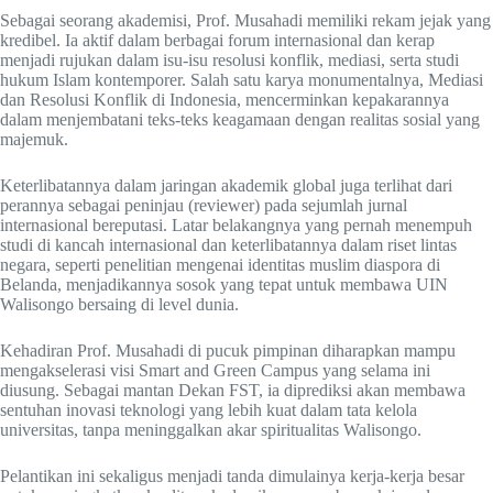
Sebagai seorang akademisi, Prof. Musahadi memiliki rekam jejak yang
kredibel. Ia aktif dalam berbagai forum internasional dan kerap
menjadi rujukan dalam isu-isu resolusi konflik, mediasi, serta studi
hukum Islam kontemporer. Salah satu karya monumentalnya, Mediasi
dan Resolusi Konflik di Indonesia, mencerminkan kepakarannya
dalam menjembatani teks-teks keagamaan dengan realitas sosial yang
majemuk.
Keterlibatannya dalam jaringan akademik global juga terlihat dari
perannya sebagai peninjau (reviewer) pada sejumlah jurnal
internasional bereputasi. Latar belakangnya yang pernah menempuh
studi di kancah internasional dan keterlibatannya dalam riset lintas
negara, seperti penelitian mengenai identitas muslim diaspora di
Belanda, menjadikannya sosok yang tepat untuk membawa UIN
Walisongo bersaing di level dunia.
Kehadiran Prof. Musahadi di pucuk pimpinan diharapkan mampu
mengakselerasi visi Smart and Green Campus yang selama ini
diusung. Sebagai mantan Dekan FST, ia diprediksi akan membawa
sentuhan inovasi teknologi yang lebih kuat dalam tata kelola
universitas, tanpa meninggalkan akar spiritualitas Walisongo.
Pelantikan ini sekaligus menjadi tanda dimulainya kerja-kerja besar