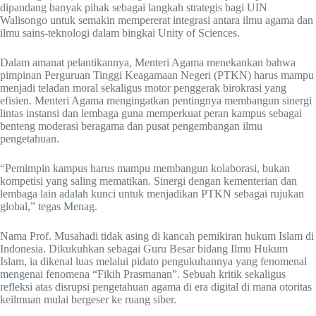
dipandang banyak pihak sebagai langkah strategis bagi UIN
Walisongo untuk semakin mempererat integrasi antara ilmu agama dan
ilmu sains-teknologi dalam bingkai Unity of Sciences.
Dalam amanat pelantikannya, Menteri Agama menekankan bahwa
pimpinan Perguruan Tinggi Keagamaan Negeri (PTKN) harus mampu
menjadi teladan moral sekaligus motor penggerak birokrasi yang
efisien. Menteri Agama mengingatkan pentingnya membangun sinergi
lintas instansi dan lembaga guna memperkuat peran kampus sebagai
benteng moderasi beragama dan pusat pengembangan ilmu
pengetahuan.
“Pemimpin kampus harus mampu membangun kolaborasi, bukan
kompetisi yang saling mematikan. Sinergi dengan kementerian dan
lembaga lain adalah kunci untuk menjadikan PTKN sebagai rujukan
global,” tegas Menag.
Nama Prof. Musahadi tidak asing di kancah pemikiran hukum Islam di
Indonesia. Dikukuhkan sebagai Guru Besar bidang Ilmu Hukum
Islam, ia dikenal luas melalui pidato pengukuhannya yang fenomenal
mengenai fenomena “Fikih Prasmanan”. Sebuah kritik sekaligus
refleksi atas disrupsi pengetahuan agama di era digital di mana otoritas
keilmuan mulai bergeser ke ruang siber.