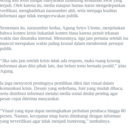
sering kali lebih diingat masyarakat dibanding kesalahan awal yang
terjadi. Oleh karena itu, media maupun humas harus mengedepankan
verifikasi, menghadirkan narasumber ahli, serta menjaga kualitas
informasi agar tidak mengecewakan publik.
Sementara itu, narasumber kedua, Agung Setyo Utomo, menjelaskan
bahwa konten krisis bukanlah konten biasa karena penuh tekanan
waktu dan dinamika internal. Menurutnya, tiga jam pertama setelah isu
muncul merupakan waktu paling krusial dalam membentuk persepsi
publik.
“Jika satu jam setelah krisis tidak ada respons, maka ruang kosong
informasi akan diisi pihak lain, dan belum tentu bernada positif,” jelas
Agung.
Ia juga menyoroti pentingnya pemilihan diksi dan visual dalam
komunikasi krisis. Desain yang sederhana, font yang mudah dibaca,
serta distribusi informasi melalui media sosial dinilai penting agar
pesan cepat diterima masyarakat.
“Visual yang tepat dapat meningkatkan perhatian pembaca hingga 80
persen. Namun, kecepatan tetap harus diimbangi dengan informasi
yang terverifikasi agar tidak menjadi bumerang,” tambahnya.