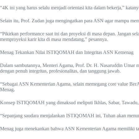
“4K ini yang harus selalu menjadi orientasi kita dalam bekerja,” katany
Selain itu, Prof. Zudan juga mengingatkan para ASN agar mampu memp
“Pikirkan performance saat ini dan proyeksi di masa depan. Jangan sela
memproyeksi karir kita di masa mendatang,” pesannya.
Menag Tekankan Nilai ISTIQOMAH dan Integritas ASN Kemenag
Dalam sambutannya, Menteri Agama, Prof. Dr. H. Nasaruddin Umar me
dengan penuh integritas, profesionalitas, dan tanggung jawab.
“Sebagai ASN Kementerian Agama, selain memegang core value BerA
Menag.
Konsep ISTIQOMAH yang dimaksud meliputi Ikhlas, Sabar, Tawadu, 
“Sepanjang saudara menjalankan ISTIQOMAH ini, Tuhan akan menunt
Menag juga menekankan bahwa ASN Kementerian Agama memiliki tang