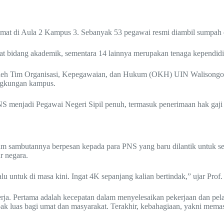
mat di Aula 2 Kampus 3. Sebanyak 53 pegawai resmi diambil sumpah d
t bidang akademik, sementara 14 lainnya merupakan tenaga kependidi
 oleh Tim Organisasi, Kepegawaian, dan Hukum (OKH) UIN Walisongo. Ac
ingkungan kampus.
S menjadi Pegawai Negeri Sipil penuh, termasuk penerimaan hak gaji d
 sambutannya berpesan kepada para PNS yang baru dilantik untuk se
r negara.
lu untuk di masa kini. Ingat 4K sepanjang kalian bertindak,” ujar Prof
rja. Pertama adalah kecepatan dalam menyelesaikan pekerjaan dan pe
ak luas bagi umat dan masyarakat. Terakhir, kebahagiaan, yakni mem