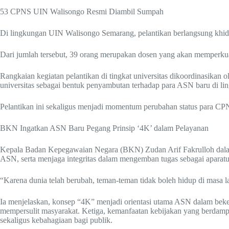
53 CPNS UIN Walisongo Resmi Diambil Sumpah
Di lingkungan UIN Walisongo Semarang, pelantikan berlangsung khid
Dari jumlah tersebut, 39 orang merupakan dosen yang akan memperkua
Rangkaian kegiatan pelantikan di tingkat universitas dikoordinasikan
universitas sebagai bentuk penyambutan terhadap para ASN baru di l
Pelantikan ini sekaligus menjadi momentum perubahan status para CPN
BKN Ingatkan ASN Baru Pegang Prinsip ‘4K’ dalam Pelayanan
Kepala Badan Kepegawaian Negara (BKN) Zudan Arif Fakrulloh dalam
ASN, serta menjaga integritas dalam mengemban tugas sebagai aparatu
“Karena dunia telah berubah, teman-teman tidak boleh hidup di masa la
Ia menjelaskan, konsep “4K” menjadi orientasi utama ASN dalam beke
mempersulit masyarakat. Ketiga, kemanfaatan kebijakan yang berdamp
sekaligus kebahagiaan bagi publik.