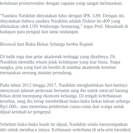
kelulusan promovendus dengan capaian yang sangat memuaskan.
“Saudara Nasikhin dinyatakan lulus dengan IPK 3,89. Dengan ini,
dinyatakan bahwa saudara Nasikhin adalah Doktor ke-409 yang
diluluskan oleh UIN Walisongo Semarang,” tegas Prof. Musahadi di
hadapan para penguji dan tamu undangan.
Berawal dari Buku Bekas Seharga Seribu Rupiah
Di balik toga dan gelar akademik tertinggi yang diraihnya, Dr.
Nasikhin memiliki rekam jejak kehidupan yang luar biasa. Siapa
sangka, pria yang hari ini berdiri di mimbar akademik tersebut
merupakan seorang mantan pemulung.
Pada tahun 2012 hingga 2017, Nasikhin menghabiskan hari-harinya
menyusuri jalanan pedesaan bersama sang ibu untuk mencari barang
bekas demi menopang ekonomi keluarga. Di tengah keterbatasan
tersebut, sang ibu kerap membelikan buku-buku bekas kiloan seharga
Rp1.000,- atau menerima pemberian cuma-cuma dari warga untuk
dijual kembali ke pengepul.
Sebelum buku-buku lusuh itu dijual, Nasikhin selalu menyempatkan
diri untuk membaca isinya. Kebiasaan sederhana di sela-sela memikul