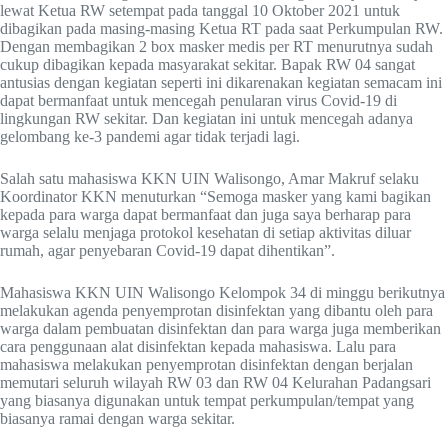
lewat Ketua RW setempat pada tanggal 10 Oktober 2021 untuk
dibagikan pada masing-masing Ketua RT pada saat Perkumpulan RW.
Dengan membagikan 2 box masker medis per RT menurutnya sudah
cukup dibagikan kepada masyarakat sekitar. Bapak RW 04 sangat
antusias dengan kegiatan seperti ini dikarenakan kegiatan semacam ini
dapat bermanfaat untuk mencegah penularan virus Covid-19 di
lingkungan RW sekitar. Dan kegiatan ini untuk mencegah adanya
gelombang ke-3 pandemi agar tidak terjadi lagi.
Salah satu mahasiswa KKN UIN Walisongo, Amar Makruf selaku
Koordinator KKN menuturkan “Semoga masker yang kami bagikan
kepada para warga dapat bermanfaat dan juga saya berharap para
warga selalu menjaga protokol kesehatan di setiap aktivitas diluar
rumah, agar penyebaran Covid-19 dapat dihentikan”.
Mahasiswa KKN UIN Walisongo Kelompok 34 di minggu berikutnya
melakukan agenda penyemprotan disinfektan yang dibantu oleh para
warga dalam pembuatan disinfektan dan para warga juga memberikan
cara penggunaan alat disinfektan kepada mahasiswa. Lalu para
mahasiswa melakukan penyemprotan disinfektan dengan berjalan
memutari seluruh wilayah RW 03 dan RW 04 Kelurahan Padangsari
yang biasanya digunakan untuk tempat perkumpulan/tempat yang
biasanya ramai dengan warga sekitar.