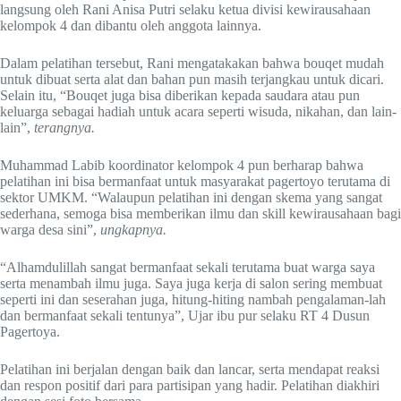
langsung oleh Rani Anisa Putri selaku ketua divisi kewirausahaan
kelompok 4 dan dibantu oleh anggota lainnya.
Dalam pelatihan tersebut, Rani mengatakakan bahwa bouqet mudah
untuk dibuat serta alat dan bahan pun masih terjangkau untuk dicari.
Selain itu, “Bouqet juga bisa diberikan kepada saudara atau pun
keluarga sebagai hadiah untuk acara seperti wisuda, nikahan, dan lain-
lain”,
terangnya.
Muhammad Labib koordinator kelompok 4 pun berharap bahwa
pelatihan ini bisa bermanfaat untuk masyarakat pagertoyo terutama di
sektor UMKM. “Walaupun pelatihan ini dengan skema yang sangat
sederhana, semoga bisa memberikan ilmu dan skill kewirausahaan bagi
warga desa sini”,
ungkapnya.
“Alhamdulillah sangat bermanfaat sekali terutama buat warga saya
serta menambah ilmu juga. Saya juga kerja di salon sering membuat
seperti ini dan seserahan juga, hitung-hiting nambah pengalaman-lah
dan bermanfaat sekali tentunya”, Ujar ibu pur selaku RT 4 Dusun
Pagertoya.
Pelatihan ini berjalan dengan baik dan lancar, serta mendapat reaksi
dan respon positif dari para partisipan yang hadir. Pelatihan diakhiri