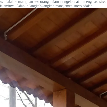
ss adalah kemampuan seseorang dalam mengelola atau mengatasi stres
 dialaminya. Adapun langkah-langkah manajemen stress adalah: