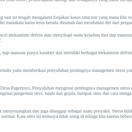
ng saat ini tengah mengalami lonjakan kasus omicron yang mana kita se
diri manakala harus terus berada dirumah dan membatasi diri dari pergau
cul mekanisme defens atau menyikapi suatu kejadian dari tiap manus
.
bab, tiap manusia punya karakter dan memiliki berbagai mekanisme de
penulis yaitu memberikan penyuluhan pentingnya managemen stress yan
.
 di Desa Pagertoyo, Penyuluhan mengenai pentingnya managemen stress
ngenai pengertian stres, tanda dan gejala, dampak stres dan cara m
menyenangkan dan juga dianggap sebagai suatu penyakit. Stress tidak b
normal. Kata stres ini tentunya tidak asing di telinga kita karena beb