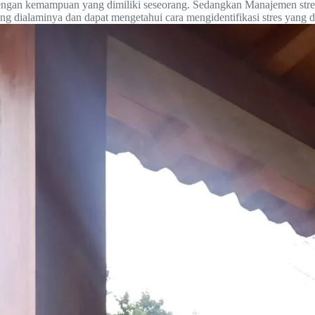
 dengan kemampuan yang dimiliki seseorang. Sedangkan Manajemen stre
ang dialaminya dan dapat mengetahui cara mengidentifikasi stres yang