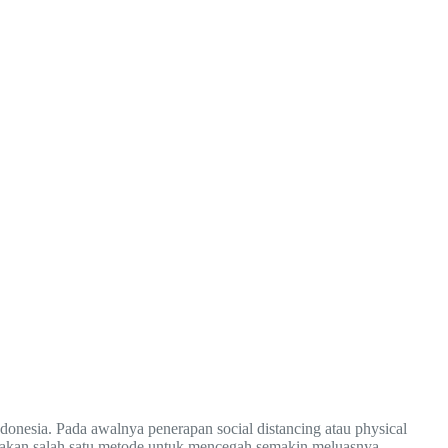
onesia. Pada awalnya penerapan social distancing atau physical
pakan salah satu metode untuk mencegah semakin meluasnya