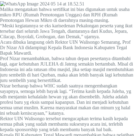
Malika mengatakan bahwa sertifikat ini bias digunakan untuk usaha
mikro RPU (Rumah Pemotongan Unggas) dan RPH (Rumah
Pemotongan Hewan Mikro di daerahnya masing-masing.
“Meski kegiatannya se eks karisedenan Pekalongan peserta yang ikut
tersebar dari seluruh Jawa Tengah, diantaranya dari Kudus, Jepara,
Cilacap, Boyolali, Grobogan, dan Demak,” ujarnya.
Acara dibuka langsung oleh Rektor UIN Walisongo Semarang, Prof
Dr Nizar Ali didampingi Kepala Bank Indonesia Kabupaten Tegal
Bapak Mawardi.
Prof Nizar menambahkan, bahwa tahun depan pesertanya ditambahi
lagi, agar kebutuhan JULEHA di Jateng semakin bertambah. Misal di
Indonesia ini ada ratusan ribu masjid, jika setiap masjid membutuhkan
juru sembelih di hari Qurban, maka akan lebih banyak lagi kebutuhan
juru sembelih yang bersertifikat.
Nizar berharap bahwa WHC sudah saatnya mengembangkan
sayapnya, semoga lebih bayak lagi. “Terima kasih kepada Juleha, yg
sdh menjamin kehalalaln hewan yg akan disembelih. Juleha adalah
profesi baru yg eksis sampai kapanpun. Dan ini menjadi kebutuhan
semua umat muslim. Karena masyarakat makan dan minum yg halal
ini sebuah keniscayaan,” katanya.
Rektor UIN Walisongo tersebut mengucapkan terima kasih kepada
semua pihak yang sudah membantu suksesnya acara ini, terlebih
kepada sponsorship yang telah membantu banyak hal baik.
Kepala BI Kabupaten Tegal Mawardi menambahkan bahwa pelatihan