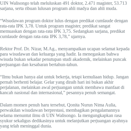
UIN Walisongo telah meluluskan 491 doktor, 2.471 magister, 53.713
sarjana, serta ribuan lulusan program ahli madya dan ahli muda.
“Wisudawan program doktor lulus dengan predikat cumlaude dengan
rata-rata IPK 3,78. Untuk program magister, predikat sangat
memuaskan dengan rata-rata IPK 3,75. Sedangkan sarjana, predikat
cumlaude dengan rata-rata IPK 3,78,” ujarnya.
Rektor Prof. Dr. Nizar, M.Ag., menyampaikan ucapan selamat kepada
para wisudawan dan keluarga yang hadir. Ia menegaskan bahwa
wisuda bukan sekadar penutupan studi akademik, melainkan puncak
perjuangan dan kesabaran bertahun-tahun.
“Ilmu bukan hanya alat untuk bekerja, tetapi kemuliaan hidup. Jangan
pernah berhenti belajar. Gelar yang diraih hari ini bukan akhir
perjalanan, melainkan awal perjuangan untuk membawa manfaat di
kancah nasional dan internasional,” pesannya penuh semangat.
Dalam momen penuh haru tersebut, Qonita Nurun Nima Aulia,
perwakilan wisudawan berprestasi, membagikan pengalamannya
selama menuntut ilmu di UIN Walisongo. Ia mengungkapkan rasa
syukur sekaligus dedikasinya untuk melanjutkan perjuangan ayahnya
yang telah meninggal dunia.