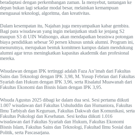
beradaptasi dengan perkembangan zaman. Ia menyebut, tantangan ke
depan bukan lagi sekadar modal besar, melainkan kemampuan
menguasai teknologi, algoritma, dan kreativitas.
Dalam kesempatan itu, Najahan juga menyampaikan kabar gembira.
Bagi para wisudawan yang ingin melanjutkan studi ke jenjang S2
maupun S3 di UIN Walisongo, akan mendapatkan beasiswa potongan
biaya pendidikan sebesar 50 persen khusus untuk alumni. Program ini,
menurutnya, merupakan bentuk komitmen kampus dalam mendukung
alumni agar terus meningkatkan kapasitas akademik dan profesional
mereka.
Wisudawan dengan IPK tertinggi adalah Faza An’imah dari Fakultas
Sains dan Teknologi dengan IPK 3,98, M. Yusup Febrian dari Fakultas
Syariah dan Hukum dengan IPK 3,96, serta Risalatul Muawanah dari
Fakultas Ekonomi dan Bisnis Islam dengan IPK 3,95.
Wisuda Agustus 2025 dibagi ke dalam dua sesi. Sesi pertama diikuti
1.007 wisudawan dari Fakultas Ushuluddin dan Humaniora, Fakultas
Ilmu Tarbiyah dan Keguruan, Fakultas Dakwah dan Komunikasi, serta
Fakultas Psikologi dan Kesehatan. Sesi kedua diikuti 1.016
wisudawan dari Fakultas Syariah dan Hukum, Fakultas Ekonomi
Bisnis Islam, Fakultas Sains dan Teknologi, Fakultad Ilmu Sosial dan
Politik, serta Pascasarjana.