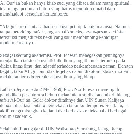
Al-Qur’an bukan hanya kitab suci yang dibaca dalam ruang spiritual,
tetapi juga pedoman hidup yang harus menuntun umat dalam
menghadapi persoalan kontemporer.
“Al-Qur’an senantiasa hadir sebagai petunjuk bagi manusia. Namun,
tanpa metodologi tafsir yang sesuai konteks, pesan-pesan suci bisa
tereduksi menjadi teks beku yang sulit membimbing kehidupan
modern,” ujarnya.
Sebagai seorang akademisi, Prof. Ichwan menegaskan pentingnya
menjadikan tafsir sebagai disiplin ilmu yang dinamis, terbuka pada
dialog lintas ilmu, dan adaptif terhadap perkembangan zaman. Dengan
begitu, tafsir Al-Qur’an tidak terjebak dalam dikotomi klasik-modern,
melainkan terus bergerak sebagai ilmu yang hidup.
Lahir di Jepara pada 2 Mei 1969, Prof. Nor Ichwan menempuh
pendidikan pesantren sebelum melanjutkan studi akademik di bidang
tafsir Al-Qur’an. Gelar doktor diraihnya dari UIN Sunan Kalijaga
dengan disertasi tentang pendekatan tafsir kontemporer. Sejak itu, ia
aktif mengembangkan kajian tafsir berbasis kontekstual di berbagai
forum akademik.
Selain aktif mengajar di UIN Walisongo Semarang, ia juga kerap