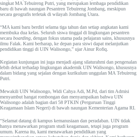
singkat MA Tebuireng Putri, yang merupakan lembaga pendidikan
baru di bawah naungan Pesantren Tebuireng Jombang, meskipun
secara geografis terletak di wilayah Jombang Utara.
“MA kami baru berdiri selama tiga tahun dan setiap angkatan kami
membuka dua kelas. Seluruh siswa tinggal di lingkungan pesantren
secara
boarding
, dengan fokus utama pada pelajaran sains, khususnya
ilmu Falak. Kami berharap, ke depan para siswi dapat melanjutkan
pendidikan tinggi di UIN Walisongo,” ujar Ainur Rofiq.
Kegiatan kunjungan ini juga menjadi ajang silaturahmi dan pengenalan
lebih dekat terhadap lingkungan akademik UIN Walisongo, khususnya
dalam bidang yang sejalan dengan kurikulum unggulan MA Tebuireng
Putri.
Mewakili UIN Walisongo, Widi Cahya Adi, M.Pd, dari tim Admisi
menyambut hangat rombongan dan menyampaikan bahwa UIN
Walisongo adalah bagian dari 58 PTKIN (Perguruan Tinggi
Keagamaan Islam Negeri) di bawah naungan Kementerian Agama RI.
“Selamat datang di kampus kemanusiaan dan peradaban. UIN tidak
hanya menawarkan program studi keagamaan, tetapi juga program
umum. Karena itu, kami menawarkan pendidikan yang