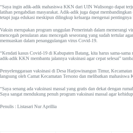
“Saya ingin adik-adik mahasiswa KKN dari UIN Walisongo dapat terjun 
latihan pengabdian masyarakat. Adik-adik juga dapat membandingkan d
tetapi juga edukasi meskipun dilingkup keluarga mengenai pentingnya
Vaksin merupakan program unggulan Pemerintah dalam memerangi virus
mencegah penularan atau mencegah seseorang yang sudah tertular agar 
memuaskan dalam penanggulangan virus Covid-19.
“Kendati kasus Covid-19 di Kabupaten Batang, kita harus sama-sama m
adik-adik KKN membantu jalannya vaksinasi agar cepat selesai” tam
Penyelenggaraan vaksinasi di Desa Harjowinangun Timur, Kecamatan Te
langsung oleh Camat Kecamatan Tersono dan melibatkan mahasiswa K
“Saya senang ada vaksinasi massal yang gratis dan dekat dengan rumah.
Saya sangat mendukung penuh program vaksinasi massal agar kehidupa
Penulis : Listasari Nur Aprillia