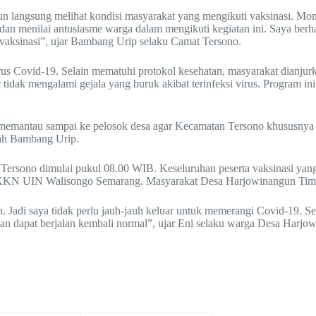
langsung melihat kondisi masyarakat yang mengikuti vaksinasi. Moment
an menilai antusiasme warga dalam mengikuti kegiatan ini. Saya berh
 vaksinasi”, ujar Bambang Urip selaku Camat Tersono.
 Covid-19. Selain mematuhi protokol kesehatan, masyarakat dianjurka
tidak mengalami gejala yang buruk akibat terinfeksi virus. Program i
emantau sampai ke pelosok desa agar Kecamatan Tersono khususnya dap
bah Bambang Urip.
rsono dimulai pukul 08.00 WIB. Keseluruhan peserta vaksinasi yang h
KN UIN Walisongo Semarang. Masyarakat Desa Harjowinangun Timur s
 Jadi saya tidak perlu jauh-jauh keluar untuk memerangi Covid-19. Sela
n dapat berjalan kembali normal”, ujar Eni selaku warga Desa Harjo