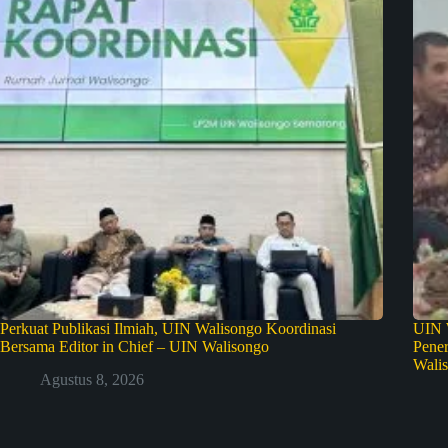
Perkuat Publikasi Ilmiah, UIN Walisongo Koordinasi
UIN W
Bersama Editor in Chief – UIN Walisongo
Pene
Wali
Agustus 8, 2026