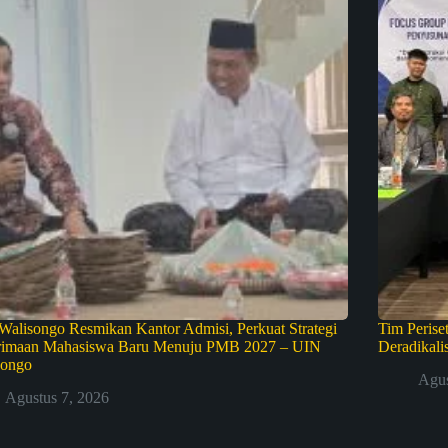
alisongo Resmikan Kantor Admisi, Perkuat Strategi
Tim Peris
rimaan Mahasiswa Baru Menuju PMB 2027 – UIN
Deradikali
songo
Agus
Agustus 7, 2026