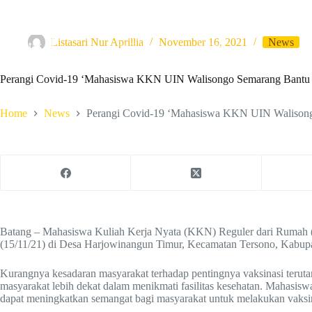
Skip
to
content
Listasari Nur Aprillia
November 16, 2021
News
Beranda
About
Kontak
Perangi Covid-19 ‘Mahasiswa KKN UIN Walisongo Semarang Bantu 
Home
News
Perangi Covid-19 ‘Mahasiswa KKN UIN Walisong
Batang – Mahasiswa Kuliah Kerja Nyata (KKN) Reguler dari Rumah (
(15/11/21) di Desa Harjowinangun Timur, Kecamatan Tersono, Kabupa
Kurangnya kesadaran masyarakat terhadap pentingnya vaksinasi teru
masyarakat lebih dekat dalam menikmati fasilitas kesehatan. Mahas
dapat meningkatkan semangat bagi masyarakat untuk melakukan vaksin