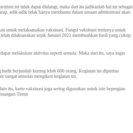
um ini tidak dapat diulangi, maka dari itu jadikanlah hal ini sebagai
arap, adik-adik tidak hanya membantu dalam urusan administrasi akan
n untuk melaksanakan vaksinasi. Fungsi vaksinasi tentunya untuk
ni telah dilaksanakan sejak Januari 2021 membuahkan hasil yang cukup
at melakukan aktivitas seperti semula. Maka dari itu, saya ingin
adir berjumlah kurang lebih 600 orang. Kegiatan ini dipantau
angat antusias mengikuti kegiatan ini.
in itu, kartu vaksinasi juga sering digunakan untuk izin bepergian.
winangun Timur.