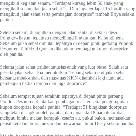
mengikuti kegiatan senam. “Terdapat kurang lebih 50 anak yang
mengikuti senam dan jalan sehat.”. “Dan juga terdapat 15 ibu-ibu yang
mengikuti jalan sehat serta pembagian doorprize” tambah Eriya selaku
panitia.
Setelah senam, dilanjutkan dengan jalan santai di sekitar desa
Pringgowijayan, tepatnya mengelilingi lingkungan Karangjinem.
Sebelum jalan sehat dimulai, tepatnya di depan pintu gerbang Pondok
Pesantren Tahfidzul Qur’an dilakukan pembagian kupon doorprize
oleh panitia.
Selama jalan sehat terlihat antusias anak yang luar biasa. Salah satu
peserta jalan sehat, Fia menuturkan “senang sekali ikut jalan sehat
bersama mbak-mbak dan mas-mas KKN ditambah lagi nanti ada
pembagian hadiah lomba dan juga doorprize”
Sebelum tempat tujuan terakhir, tepatnya di depan pintu gerbang
Pondok Pesantren dilakukan pembagan masker serta pengumpulan
kupon doorprize kepada panitia. “Terdapat 51 bingkisan doorprize
yang telah disiapkan oleh panitia, dan juga ada 18 hadiah lomba,
meliputi lomba makan kerupuk, estafet air, pukul balon, memasukan
pensil kedalam botol, adzan dan mewarnai” tutur Desty selaku panitia.