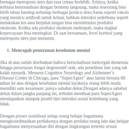
bertugas merespons stres dan rasa cemas berlebih. Artinya, ketika
terbiasa bersosialisasi dengan bertemu langsung, maka seseorang bisa
lebih tahan banting terhadap berbagai pemicu stres.Sama seperti vaksin
yang memicu antibodi untuk keluar, bahkan interaksi sederhana seperti
melakukan tos atau berjabat tangan bisa menstimulus produksi
oksitosin. Ketika ada produksi oksitosin melimpah, maka tingkat
kepercayaan bisa meningkat. Di saat bersamaan, level kortisol yang
merespons stres pun menurun.
Mencegah penurunan kesehatan mental
Jika di atas sudah disebutkan bahwa bersosialisasi mencegah demensia
hingga penurunan fungsi degeneratif otak, ada penelitian lain yang tak
kalah menarik. Menurut Cognitive Neurology and Alzheimer’s
Disease Center di Chicago, para “SuperAgers” atau lansia berusia 80
tahun ke atas dengan kesehatan mental layaknya orang lebih muda
memiliki satu kesamaan: punya sahabat dekat.Dengan adanya sahabat
dekat dalam jangka panjang ini, terbukti membuat para SuperAgers
mendapatkan dampak positif dari interaksi sosial ketimbang yang
tidak.
Dengan proses sosialisasi setiap orang belajar bagaimana
mengkoordinasikan perilakunya dengan perilaku orang lain dan belajar
bagaimana menyesuaikan diri dengan lingkungan tertentu sesuai