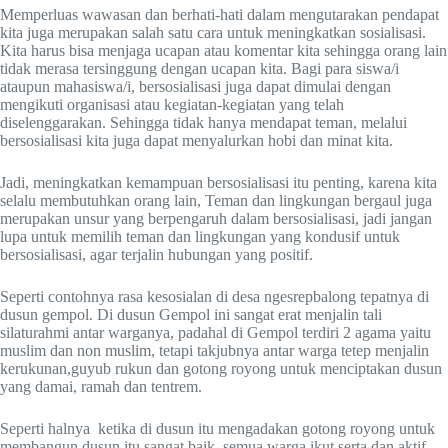
Memperluas wawasan dan berhati-hati dalam mengutarakan pendapat
kita juga merupakan salah satu cara untuk meningkatkan sosialisasi.
Kita harus bisa menjaga ucapan atau komentar kita sehingga orang lain
tidak merasa tersinggung dengan ucapan kita. Bagi para siswa/i
ataupun mahasiswa/i, bersosialisasi juga dapat dimulai dengan
mengikuti organisasi atau kegiatan-kegiatan yang telah
diselenggarakan. Sehingga tidak hanya mendapat teman, melalui
bersosialisasi kita juga dapat menyalurkan hobi dan minat kita.
Jadi, meningkatkan kemampuan bersosialisasi itu penting, karena kita
selalu membutuhkan orang lain, Teman dan lingkungan bergaul juga
merupakan unsur yang berpengaruh dalam bersosialisasi, jadi jangan
lupa untuk memilih teman dan lingkungan yang kondusif untuk
bersosialisasi, agar terjalin hubungan yang positif.
Seperti contohnya rasa kesosialan di desa ngesrepbalong tepatnya di
dusun gempol. Di dusun Gempol ini sangat erat menjalin tali
silaturahmi antar warganya, padahal di Gempol terdiri 2 agama yaitu
muslim dan non muslim, tetapi takjubnya antar warga tetep menjalin
kerukunan,guyub rukun dan gotong royong untuk menciptakan dusun
yang damai, ramah dan tentrem.
Seperti halnya ketika di dusun itu mengadakan gotong royong untuk
membangun dusun itu sangat baik, semua warga ikut serta dan aktif