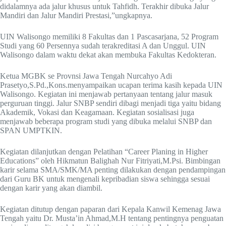
didalamnya ada jalur khusus untuk Tahfidh. Terakhir dibuka Jalur
Mandiri dan Jalur Mandiri Prestasi,”ungkapnya.
UIN Walisongo memiliki 8 Fakultas dan 1 Pascasarjana, 52 Program
Studi yang 60 Persennya sudah terakreditasi A dan Unggul. UIN
Walisongo dalam waktu dekat akan membuka Fakultas Kedokteran.
Ketua MGBK se Provnsi Jawa Tengah Nurcahyo Adi
Prasetyo,S.Pd.,Kons.menyampaikan ucapan terima kasih kepada UIN
Walisongo. Kegiatan ini menjawab pertanyaan tentang jalur masuk
perguruan tinggi. Jalur SNBP sendiri dibagi menjadi tiga yaitu bidang
Akademik, Vokasi dan Keagamaan. Kegiatan sosialisasi juga
menjawab beberapa program studi yang dibuka melalui SNBP dan
SPAN UMPTKIN.
Kegiatan dilanjutkan dengan Pelatihan “Career Planing in Higher
Educations” oleh Hikmatun Balighah Nur Fitriyati,M.Psi. Bimbingan
karir selama SMA/SMK/MA penting dilakukan dengan pendampingan
dari Guru BK untuk mengenali kepribadian siswa sehingga sesuai
dengan karir yang akan diambil.
Kegiatan ditutup dengan paparan dari Kepala Kanwil Kemenag Jawa
Tengah yaitu Dr. Musta’in Ahmad,M.H tentang pentingnya penguatan