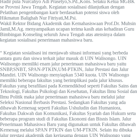
Hadir pula Nurcahyo Adi Prasetyo,S.Pd.,Kons. Selaku Ketua MGBK
se Provnsi Jawa Tengah. Kegiatan sosialisasi dilanjutkan dengan
Pelatihan pengembangan karir berdasarkan potensi siswa oleh
Hikmatun Balighah Nur Fitriyati,M.Psi.
Wakil Rektor Bidang Akademik dan Kemahasiswaan Prof.Dr. Muhsin
Jamil,M.Ag. menyampaikan ucapan terima kasih atas kehadiran Guru
Bimbingan Konseling seluruh Jawa Tengah atas atensinya dalam
kegiatan sosialisasi penerimaan mahasiswa baru.
“ Kegiatan sosialisasi ini menjawab situasi informasi yang berbeda
antara guru dan siswa terkait jalur masuk di UIN Walisongo. UIN
Walisongo memiliki enam jalur penerimaan mahasiswa baru yaitu
SNBP,SNBT, SPAN-PTKIN,UM-PTKIN, Jalur Prestasi dan Jalur
Mandiri. UIN Walisongo menyiapkan 5340 kuota. UIN Walisongo
memiliki beberapa fakultas yang berimplikasi pada jalur khusus.
Fakultas yang berafiliasi pada Kemendikbud seperti Fakultas Sains dan
Teknologi, Fakultas Psikologi dan Kesehatan, Fakultas Ilmu Sosial dan
Ilmu Politik maka jalur penerimaan mahasiswa baru melalui jalur
Seleksi Nasional Berbasis Prestasi. Sedangkan Fakultas yang ada
dibawah Kemenag seperti Fakultas Ushuludin dan Humaniora,
Fakultas Dakwah dan Komunikasi, Fakultas Syariah dan Hukum serta
beberapa program studi di Fakultas Ekonomi dan Bisnis Islam. Jalur
Penerimaan Mahasiswa Baru yang digunakan untuk Fakultas dibawah
Kemenag melalui SPAN PTKIN dan UM-PTKIN. Selain itu dibuka
jalur prestasi akademik dan kerjasama dengan UIN Walisongo yang