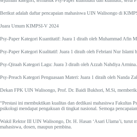
sejumlah kategori, termasuk Psy-Paper kuantitatif dan kualitatif, serta 
Berikut adalah daftar pencapaian mahasiswa UIN Walisongo di KIMP
Juara Umum KIMPSI-V 2024
Psy-Paper Kategori Kuantitatif: Juara 1 diraih oleh Muhammad Afin Mu
Psy-Paper Kategori Kualitatif: Juara 1 diraih oleh Febriani Nur Islami b
Psy-Qiraah Kategori Lagu: Juara 3 diraih oleh Azzah Nahdiya Armina.
Psy-Preach Kategori Penguasaan Materi: Juara 1 diraih oleh Nanda Zak
Dekan FPK UIN Walisongo, Prof. Dr. Baidi Bukhori, M.Si, memberikan 
“Prestasi ini membuktikan kualitas dan dedikasi mahasiswa Fakultas
psikologi mendapat pengakuan di tingkat nasional. Semoga pencapaian i
Wakil Rektor III UIN Walisongo, Dr. H. Hasan ‘Asari Ulama’i, turut m
mahasiswa, dosen, maupun pembina.