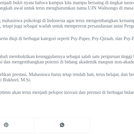
i bukti nyata bahwa kampus kita mampu bersaing di tingkat nasional.
 langkah awal untuk terus mengharumkan nama UIN Walisongo di masa 
mahasiswa psikologi di Indonesia agar terus mengembangkan kemampua
tetapi juga sebagai wadah untuk mempererat persaudaraan antar Pergu
rta diuji di berbagai kategori seperti Psy-Paper, Psy-Qiraah, dan Psy
ali membuktikan keunggulannya sebagai salah satu perguruan tinggi I
tisi dan mengembangkan potensi di bidang akademik maupun non-akad
ehkan prestasi. Mahasiswa harus tetap rendah hati, terus belajar, dan
i Bukhori, M.Si.
is akan terus menjadi pelopor inovasi dan prestasi di berbagai bidang