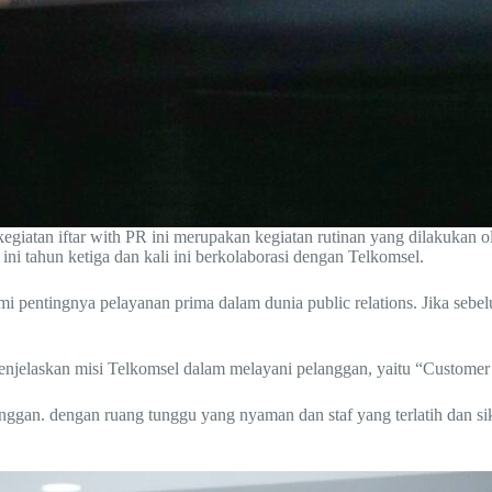
atan iftar with PR ini merupakan kegiatan rutinan yang dilakukan o
 ini tahun ketiga dan kali ini berkolaborasi dengan Telkomsel.
pentingnya pelayanan prima dalam dunia public relations. Jika sebe
njelaskan misi Telkomsel dalam melayani pelanggan, yaitu “Custome
gan. dengan ruang tunggu yang nyaman dan staf yang terlatih dan sika