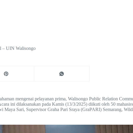
el – UIN Walisongo
haman mengenai pelayanan prima, Walisongo Public Relation Commun
a ini dilaksanakan pada Kamis (13/3/2025) diikuti oleh 50 mahasiswa
wi Maya Sari, Supervisor Graha Pari Sraya (GraPARI) Semarang, Wil