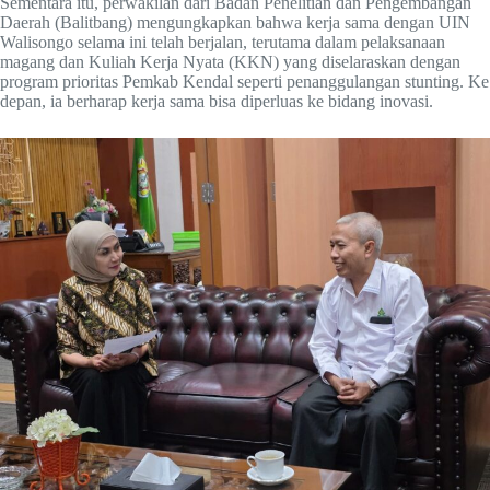
Sementara itu, perwakilan dari Badan Penelitian dan Pengembangan
Daerah (Balitbang) mengungkapkan bahwa kerja sama dengan UIN
Walisongo selama ini telah berjalan, terutama dalam pelaksanaan
magang dan Kuliah Kerja Nyata (KKN) yang diselaraskan dengan
program prioritas Pemkab Kendal seperti penanggulangan stunting. Ke
depan, ia berharap kerja sama bisa diperluas ke bidang inovasi.