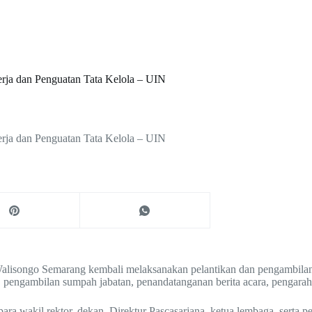
erja dan Penguatan Tata Kelola – UIN
erja dan Penguatan Tata Kelola – UIN
alisongo Semarang kembali melaksanakan pelantikan dan pengambilan
, pengambilan sumpah jabatan, penandatanganan berita acara, pengarah
 para wakil rektor, dekan, Direktur Pascasarjana, ketua lembaga, serta pe