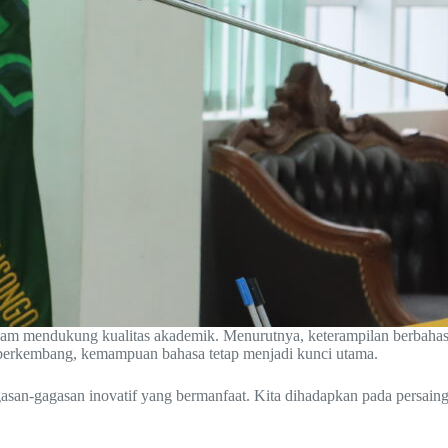
lam mendukung kualitas akademik. Menurutnya, keterampilan berbahas
 berkembang, kemampuan bahasa tetap menjadi kunci utama.
n-gagasan inovatif yang bermanfaat. Kita dihadapkan pada persaingan