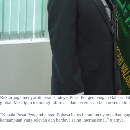
Rektor juga menyoroti peran strategis Pusat Pengembangan Bahasa da
global. Meskipun teknologi informasi dan kecerdasan buatan semakin
“Kepala Pusat Pengembangan Bahasa harus berani menyampaikan gagasa
kemampuan yang relevan dan berdaya saing internasional,” ujarnya.