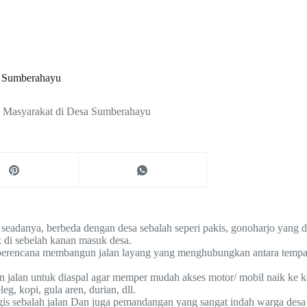
a Sumberahayu
n Masyarakat di Desa Sumberahayu
ya, berbeda dengan desa sebalah seperi pakis, gonoharjo yang disan
 di sebelah kanan masuk desa.
u berencana membangun jalan layang yang menghubungkan antara tempat
baran jalan untuk diaspal agar memper mudah akses motor/ mobil naik k
g, kopi, gula aren, durian, dll.
egis sebalah jalan Dan juga pemandangan yang sangat indah warga des