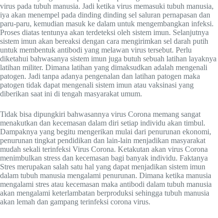
virus pada tubuh manusia. Jadi ketika virus memasuki tubuh manusia,
iya akan menempel pada dinding dinding sel saluran pernapasan dan
paru-paru, kemudian masuk ke dalam untuk mengembangkan infeksi.
Proses diatas tentunya akan terdeteksi oleh sistem imun. Selanjutnya
sistem imun akan bereaksi dengan cara mengirimkan sel darah putih
untuk membentuk antibodi yang melawan virus tersebut. Perlu
diketahui bahwasanya sistem imun juga butuh sebuah latihan layaknya
latihan militer. Dimana latihan yang dimaksudkan adalah mengenali
patogen. Jadi tanpa adanya pengenalan dan latihan patogen maka
patogen tidak dapat mengenali sistem imun atau vaksinasi yang
diberikan saat ini di tengah masyarakat umum.
Tidak bisa dipungkiri bahwasannya virus Corona memang sangat
menakutkan dan kecemasan dalam diri setiap individu akan timbul.
Dampaknya yang begitu mengerikan mulai dari penurunan ekonomi,
penurunan tingkat pendidikan dan lain-lain menjadikan masyarakat
mudah sekali terinfeksi Virus Corona. Ketakutan akan virus Corona
menimbulkan stress dan kecemasan bagi banyak individu. Faktanya
Stres merupakan salah satu hal yang dapat menjadikan sistem imun
dalam tubuh manusia mengalami penurunan. Dimana ketika manusia
mengalami stres atau kecemasan maka antibodi dalam tubuh manusia
akan mengalami keterlambatan berproduksi sehingga tubuh manusia
akan lemah dan gampang terinfeksi corona virus.